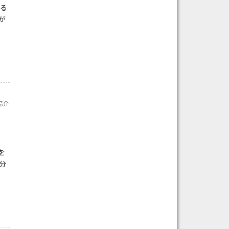
れる
が
亮介
を
分