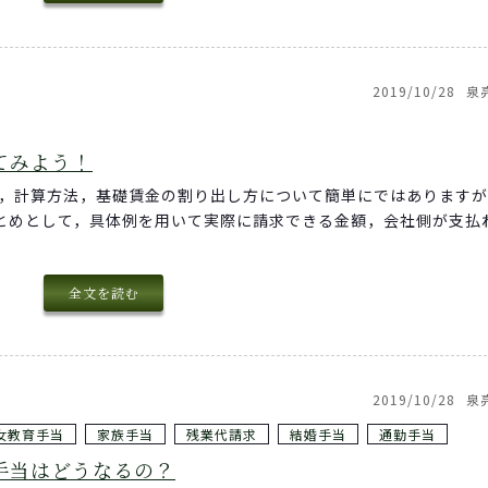
2019/10/28
泉
てみよう！
類，計算方法，基礎賃金の割り出し方について簡単にではあります
とめとして，具体例を用いて実際に請求できる金額，会社側が支払
全文を読む
2019/10/28
泉
女教育手当
家族手当
残業代請求
結婚手当
通勤手当
手当はどうなるの？