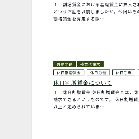
１ 割増賃金における基礎賃金に算入さ
というお話を以前しましたが，今回はそ
割増賃金を算定する際…
労働問題
残業代請求
休日割増賃金
休日労働
休日手当
休日割増賃金について
１ 休日割増賃金 休日割増賃金とは，
請求できるというものです。 休日割増
以上と定められていま…