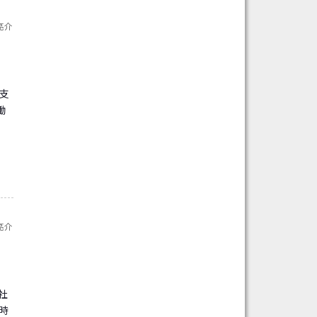
亮介
支
働
亮介
社
時