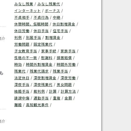
みなし残業
みなし残業代
インターネット
ボーナス
不貞相手
不貞行為
中絶
休憩時間，仮眠時間
休日割増賃金
休日労働
休日手当
住宅手当
判例
別居手当
割増賃金
亮介
労働問題
固定残業代
子女教育手当
家事手続
家族手当
性格の不一致
慰謝料
損害賠償
時効
時間外割増賃金
時間外労働
残業代
残業代請求
残業手当
も
法定休日
深夜割増賃金
深夜労働
深夜手当
深夜残業代
男女問題
結婚手当
裁判例
計算
計算方法
誹謗中傷
通勤手当
重複
金額
離婚
高知観光事件
亮介