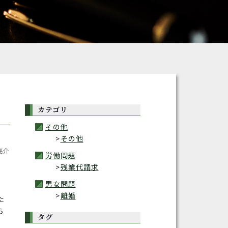
カテゴリ
その他
その他
亮介
労働問題
残業代請求
男女問題
離婚
た
ら
タグ