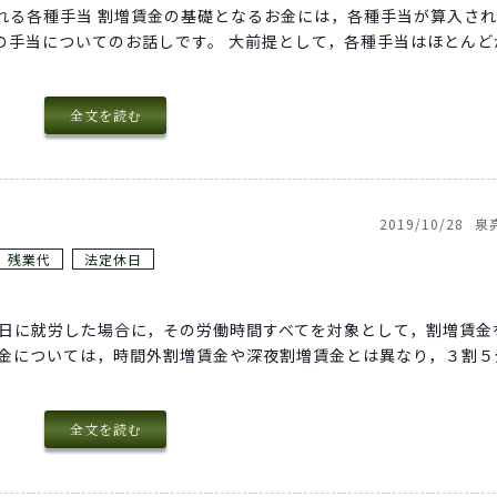
れる各種手当 割増賃金の基礎となるお金には，各種手当が算入さ
の手当についてのお話しです。 大前提として，各種手当はほとんど
全文を読む
2019/10/28
泉
残業代
法定休日
休日に就労した場合に，その労働時間すべてを対象として，割増賃金
賃金については，時間外割増賃金や深夜割増賃金とは異なり，３割５
全文を読む