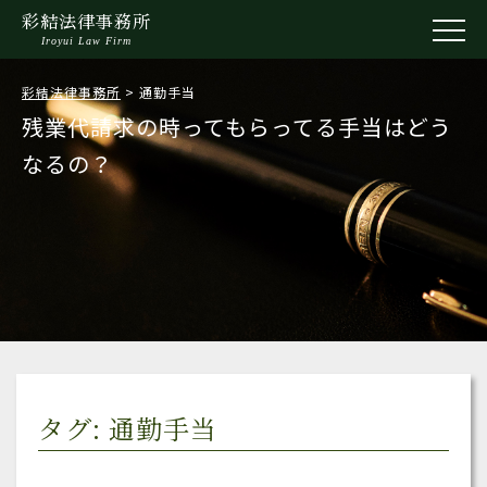
彩結法律事務所
Iroyui Law Firm
彩結法律事務所
>
通勤手当
残業代請求の時ってもらってる手当はどう
なるの？
タグ: 通勤手当