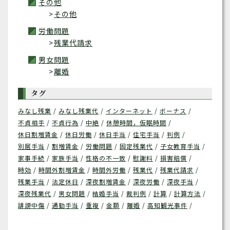
その他
その他
労働問題
残業代請求
男女問題
離婚
タグ
みなし残業
みなし残業代
インターネット
ボーナス
不貞相手
不貞行為
中絶
休憩時間，仮眠時間
休日割増賃金
休日労働
休日手当
住宅手当
判例
別居手当
割増賃金
労働問題
固定残業代
子女教育手当
家事手続
家族手当
性格の不一致
慰謝料
損害賠償
時効
時間外割増賃金
時間外労働
残業代
残業代請求
残業手当
法定休日
深夜割増賃金
深夜労働
深夜手当
深夜残業代
男女問題
結婚手当
裁判例
計算
計算方法
誹謗中傷
通勤手当
重複
金額
離婚
高知観光事件