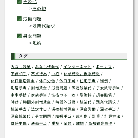
その他
その他
労働問題
残業代請求
男女問題
離婚
タグ
みなし残業
みなし残業代
インターネット
ボーナス
不貞相手
不貞行為
中絶
休憩時間，仮眠時間
休日割増賃金
休日労働
休日手当
住宅手当
判例
別居手当
割増賃金
労働問題
固定残業代
子女教育手当
家事手続
家族手当
性格の不一致
慰謝料
損害賠償
時効
時間外割増賃金
時間外労働
残業代
残業代請求
残業手当
法定休日
深夜割増賃金
深夜労働
深夜手当
深夜残業代
男女問題
結婚手当
裁判例
計算
計算方法
誹謗中傷
通勤手当
重複
金額
離婚
高知観光事件