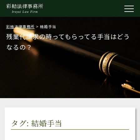
彩結法律事務所
Iroyui Law Firm
彩結法律事務所
>
結婚手当
残業代請求の時ってもらってる手当はどう
なるの？
タグ: 結婚手当