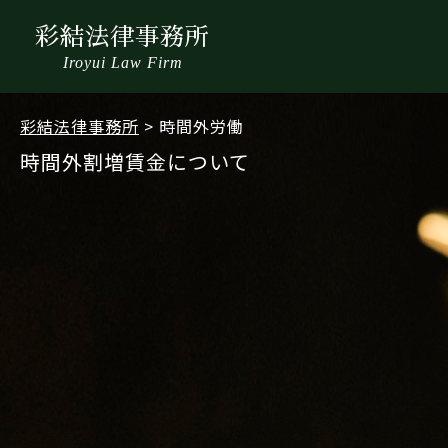
彩結法律事務所
Iroyui Law Firm
彩結法律事務所
>
時間外労働
時間外割増賃金について