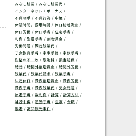
みなし残業
みなし残業代
インターネット
ボーナス
不貞相手
不貞行為
中絶
休憩時間，仮眠時間
休日割増賃金
休日労働
休日手当
住宅手当
判例
別居手当
割増賃金
労働問題
固定残業代
子女教育手当
家事手続
家族手当
性格の不一致
慰謝料
損害賠償
時効
時間外割増賃金
時間外労働
残業代
残業代請求
残業手当
法定休日
深夜割増賃金
深夜労働
深夜手当
深夜残業代
男女問題
結婚手当
裁判例
計算
計算方法
誹謗中傷
通勤手当
重複
金額
離婚
高知観光事件