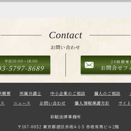
Contact
お問い合わせ
平日10:00～18:00
24時間受
03-5797-8689
お問合せフ
所概要
所属弁護士
中小企業のご相談
個人のご相談
セス
ニュース
お問い合わせ
個人情報保護方針
サイ
彩結法律事務所
〒107-0052 東京都港区赤坂4-1-5
赤坂有馬ビル2階