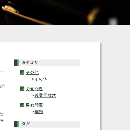
カテゴリ
その他
その他
亮介
労働問題
残業代請求
男女問題
離婚
社
時
タグ